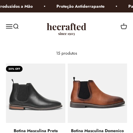
Pular para o conteúdo
duzidos a Mão
Proteção Antiderrapante
Parc
hecrafted
Menu
Buscar
Carrin
15 produtos
20% OFF
Botina Masculina Preta
Botina Masculina Domenico